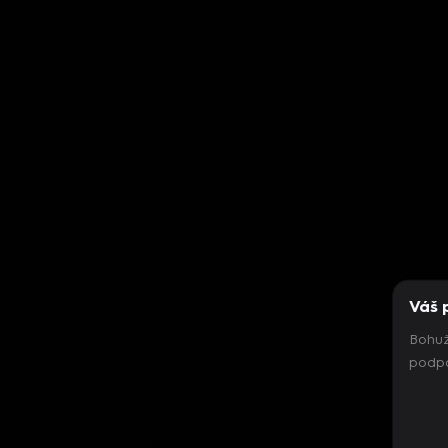
Váš 
Bohuž
podpo