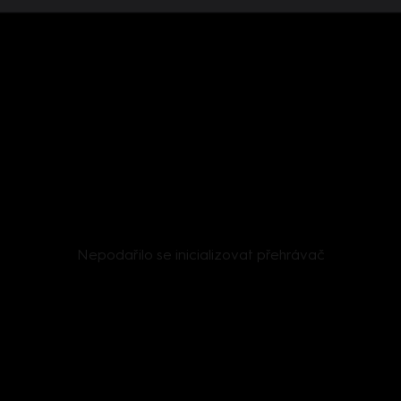
 videí současně. Pokud chcete pokračovat v přehrávání na to
jiných zařízeních.
Více o limitu změn zařízení
Nepodařilo se inicializovat přehrávač