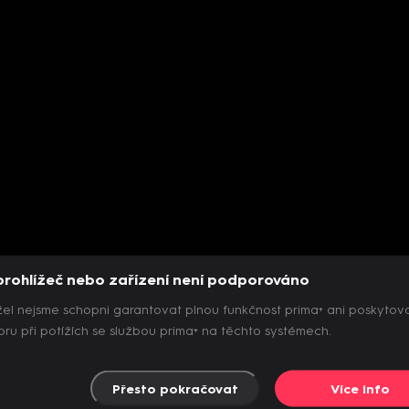
prohlížeč nebo zařízení není podporováno
el nejsme schopni garantovat plnou funkčnost prima+ ani poskytov
ru při potížích se službou prima+ na těchto systémech.
Přesto pokračovat
Více info