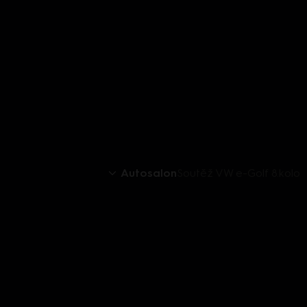
Autosalon
Soutěž VW e-Golf 8.kolo