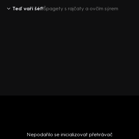
Teď vaří šéf!
Špagety s rajčaty a ovčím sýrem
Nepodařilo se inicializovat přehrávač