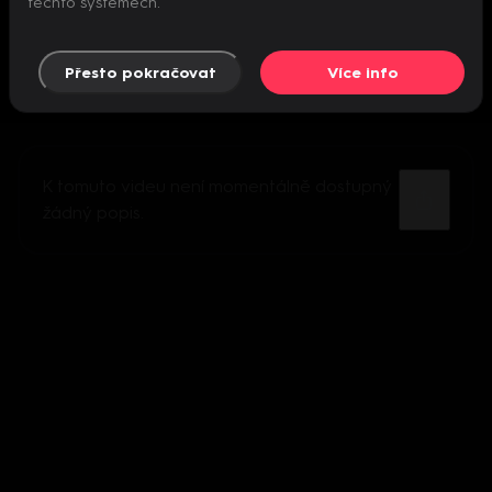
těchto systémech.
Přesto pokračovat
Více info
K tomuto videu není momentálně dostupný
žádný popis.