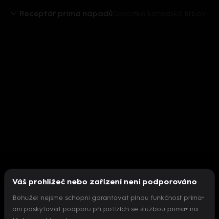
Receptář prima nápadů
Specifika kanadské krbové vložky
Váš prohlížeč nebo zařízení není podporováno
Bohužel nejsme schopni garantovat plnou funkčnost prima+
ani poskytovat podporu při potížích se službou prima+ na
Nepodařilo se inicializovat přehrávač