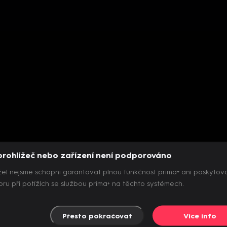
prohlížeč nebo zařízení není podporováno
el nejsme schopni garantovat plnou funkčnost prima+ ani poskytov
ru při potížích se službou prima+ na těchto systémech.
Přesto pokračovat
Více info