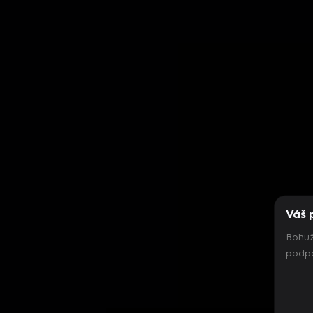
Váš 
Bohuž
podpo