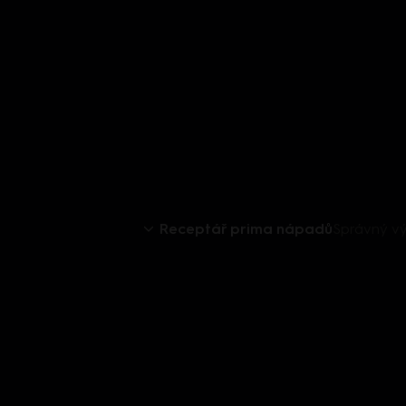
Receptář prima nápadů
Správný vý