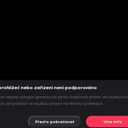
prohlížeč nebo zařízení není podporováno
el nejsme schopni garantovat plnou funkčnost prima+ ani poskytov
ru při potížích se službou prima+ na těchto systémech.
Přesto pokračovat
Více info