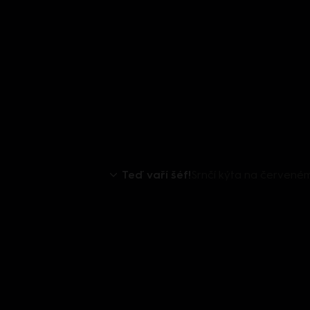
Teď vaří šéf!
Srnčí kýta na červeném