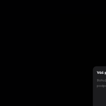
Váš 
Bohuž
podpo