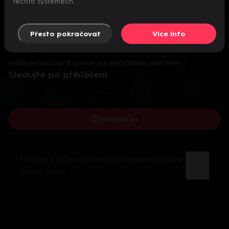
těchto systémech.
Přesto pokračovat
Více info
Video je dostupné pouze pro přihlášené uživatele.
Sledujte po přihlášení
Přihlásit se
K tomuto videu není momentálně dostupný
žádný popis.