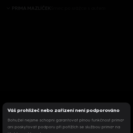
PRIMA MAZLÍČEK
Srnec po srážce s autem
Váš prohlížeč nebo zařízení není podporováno
Bohužel nejsme schopni garantovat plnou funkčnost prima+
ani poskytovat podporu při potížích se službou prima+ na