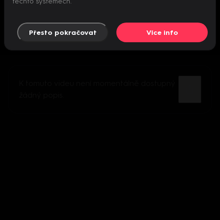
těchto systémech.
Přesto pokračovat
Více info
K tomuto videu není momentálně dostupný
žádný popis.