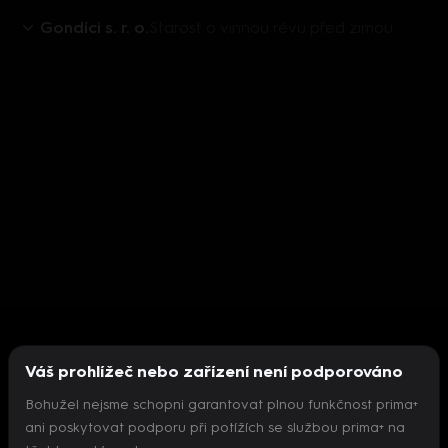
Gondíci s. r. o.
Starost o vinnou révu před zimou
Váš prohlížeč nebo zařízení není podporováno
Bohužel nejsme schopni garantovat plnou funkčnost prima+
ani poskytovat podporu při potížích se službou prima+ na
Nepodařilo se inicializovat přehrávač