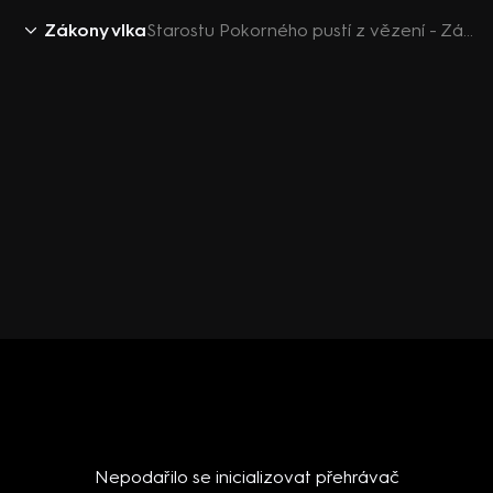
Zákony vlka
Starostu Pokorného pustí z vězení - Zákony vlka 2
Nepodařilo se inicializovat přehrávač