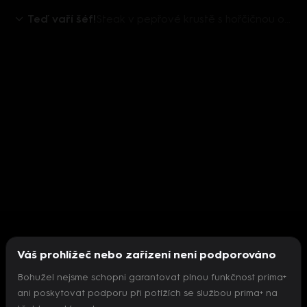
Teď vaří šéf!
Steak v pepřové krustě s hořčičnou omáčkou
Váš prohlížeč nebo zařízení není podporováno
Bohužel nejsme schopni garantovat plnou funkčnost prima+
ani poskytovat podporu při potížích se službou prima+ na
Nepodařilo se inicializovat přehrávač