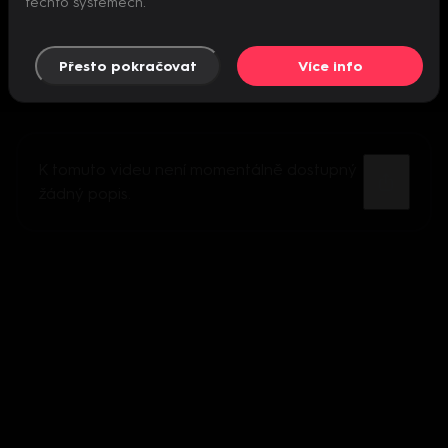
těchto systémech.
Přesto pokračovat
Více info
K tomuto videu není momentálně dostupný
žádný popis.