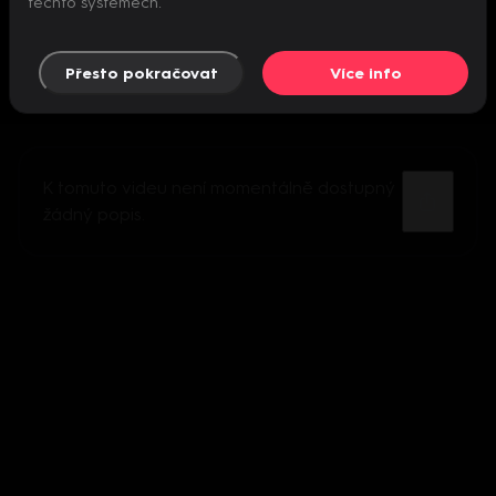
těchto systémech.
Přesto pokračovat
Více info
K tomuto videu není momentálně dostupný
žádný popis.