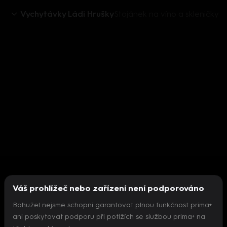
Vychytávky Ládi Hrušky
Stojánek na víno a skleničky
Váš prohlížeč nebo zařízení není podporováno
Bohužel nejsme schopni garantovat plnou funkčnost prima+
ani poskytovat podporu při potížích se službou prima+ na
Nepodařilo se inicializovat přehrávač