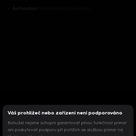
Autosalon
Střílení holubů po italsku
Váš prohlížeč nebo zařízení není podporováno
Bohužel nejsme schopni garantovat plnou funkčnost prima+
ani poskytovat podporu při potížích se službou prima+ na
Nepodařilo se inicializovat přehrávač