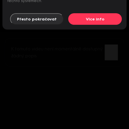
těchto systémech.
Přesto pokračovat
Více info
K tomuto videu není momentálně dostupný
žádný popis.