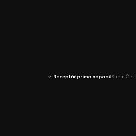
Receptář prima nápadů
Strom Čest