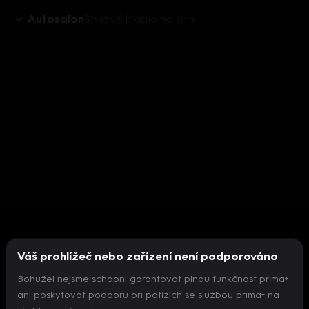
Autosalon
Stylové hrablo na sníh
Váš prohlížeč nebo zařízení není podporováno
Bohužel nejsme schopni garantovat plnou funkčnost prima+
ani poskytovat podporu při potížích se službou prima+ na
Nepodařilo se inicializovat přehrávač