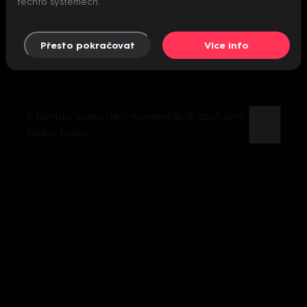
těchto systémech.
Přesto pokračovat
Více info
K tomuto videu není momentálně dostupný
žádný popis.