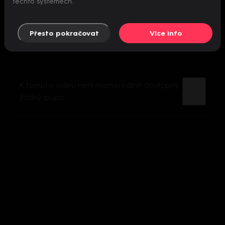
těchto systémech.
Přesto pokračovat
Více info
K tomuto videu není momentálně dostupný
žádný popis.