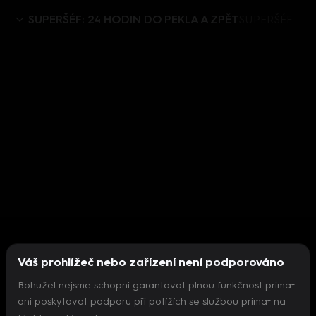
SUPERŠÉF: 24 HODIN DO PEKLA A ZPĚT
SUPERŠÉF 24 HODIN DO PEKLA A ZPĚT (2): Hrob gastronomie v Česku
Váš prohlížeč nebo zařízení není podporováno
Bohužel nejsme schopni garantovat plnou funkčnost prima+
ani poskytovat podporu při potížích se službou prima+ na
Nepodařilo se inicializovat přehrávač