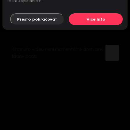
těchto systémech.
Přesto pokračovat
Více info
K tomuto videu není momentálně dostupný
žádný popis.