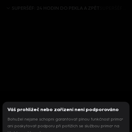
SUPERŠÉF: 24 HODIN DO PEKLA A ZPĚT
SUPERŠÉF 24 HODIN PEKLA A ZPĚT (1) - upoutávka
Váš prohlížeč nebo zařízení není podporováno
Bohužel nejsme schopni garantovat plnou funkčnost prima+
ani poskytovat podporu při potížích se službou prima+ na
Nepodařilo se inicializovat přehrávač