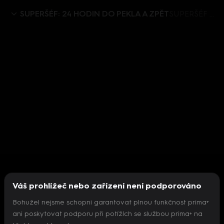
SUPERŠÉF: 24 HODIN DO PEKLA A ZPĚT
SUPERŠÉF 24 HODIN PEKLA A ZPĚT (2) - upoutávka
Váš prohlížeč nebo zařízení není podporováno
Bohužel nejsme schopni garantovat plnou funkčnost prima+
ani poskytovat podporu při potížích se službou prima+ na
Nepodařilo se inicializovat přehrávač