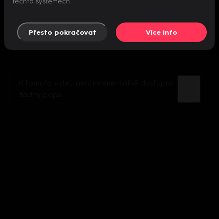
těchto systémech.
Přesto pokračovat
Více info
K tomuto videu není momentálně dostupný
žádný popis.