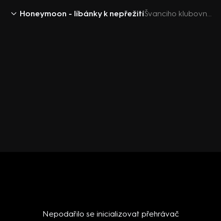
Honeymoon - líbánky k nepřežití
Švanciho klubovna (1): nevěsta Emma Marková z realityshow Honeymoon – líbánky k nepřežití
Nepodařilo se inicializovat přehrávač