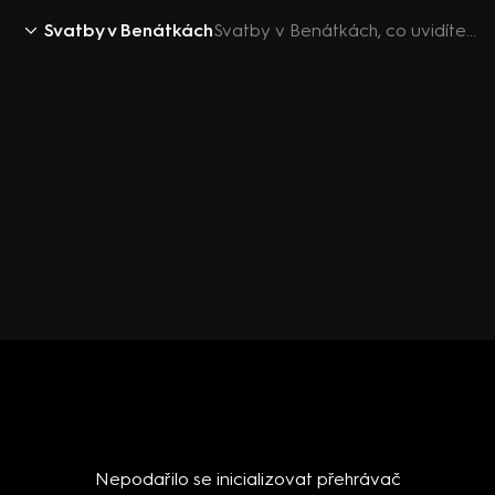
Svatby v Benátkách
Svatby v Benátkách, co uvidíte v šestém díle?
Nepodařilo se inicializovat přehrávač