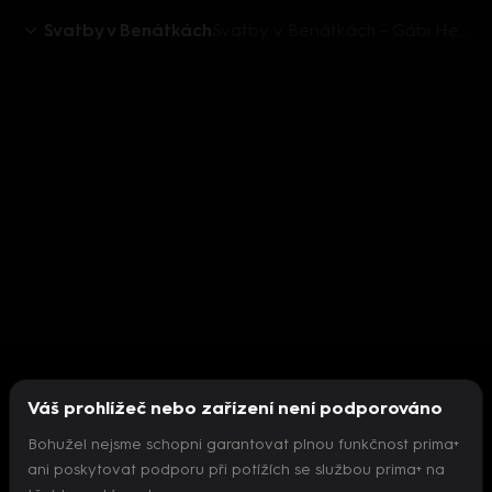
Svatby v Benátkách
Svatby v Benátkách - Gábi Heclová prozradí, co bude dál
Váš prohlížeč nebo zařízení není podporováno
Bohužel nejsme schopni garantovat plnou funkčnost prima+
ani poskytovat podporu při potížích se službou prima+ na
Nepodařilo se inicializovat přehrávač