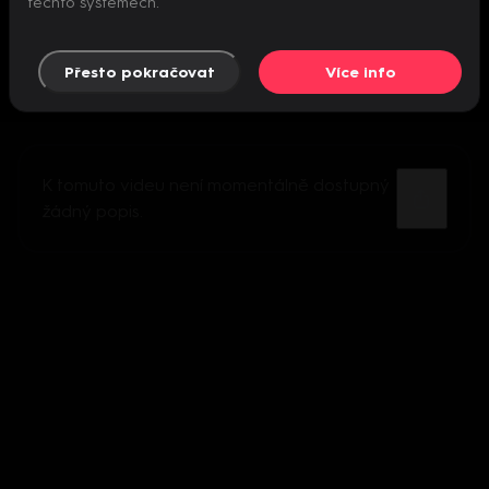
těchto systémech.
Přesto pokračovat
Více info
K tomuto videu není momentálně dostupný
žádný popis.