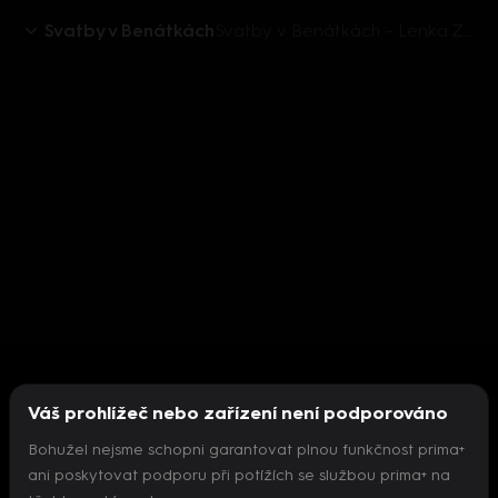
Svatby v Benátkách
Svatby v Benátkách – Lenka Zahradnická o svatbě
Váš prohlížeč nebo zařízení není podporováno
Bohužel nejsme schopni garantovat plnou funkčnost prima+
ani poskytovat podporu při potížích se službou prima+ na
Nepodařilo se inicializovat přehrávač