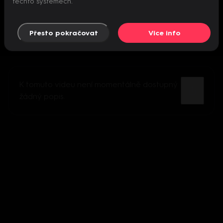
těchto systémech.
Přesto pokračovat
Více info
K tomuto videu není momentálně dostupný
žádný popis.