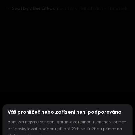
Svatby v Benátkách
Svatby v Benátkách – Tomášek je holčička!
Váš prohlížeč nebo zařízení není podporováno
Bohužel nejsme schopni garantovat plnou funkčnost prima+
ani poskytovat podporu při potížích se službou prima+ na
Nepodařilo se inicializovat přehrávač