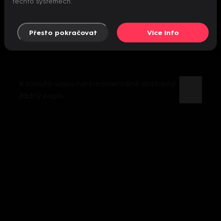
těchto systémech.
Přesto pokračovat
Více info
K tomuto videu není momentálně dostupný
žádný popis.