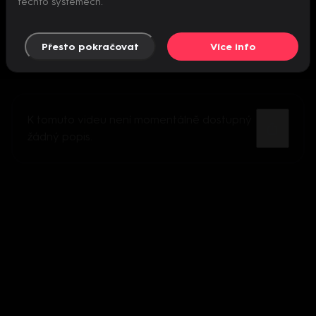
těchto systémech.
Přesto pokračovat
Více info
K tomuto videu není momentálně dostupný
žádný popis.