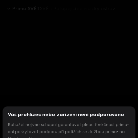
Prima SVĚT
SVĚT: Potápějící se indický ostrov
Váš prohlížeč nebo zařízení není podporováno
Bohužel nejsme schopni garantovat plnou funkčnost prima+
ani poskytovat podporu při potížích se službou prima+ na
Nepodařilo se inicializovat přehrávač