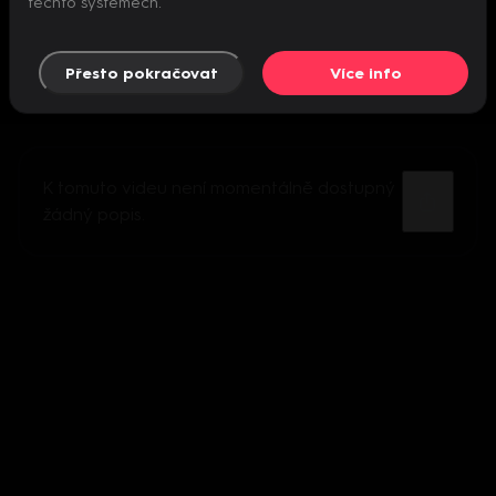
těchto systémech.
Přesto pokračovat
Více info
K tomuto videu není momentálně dostupný
žádný popis.