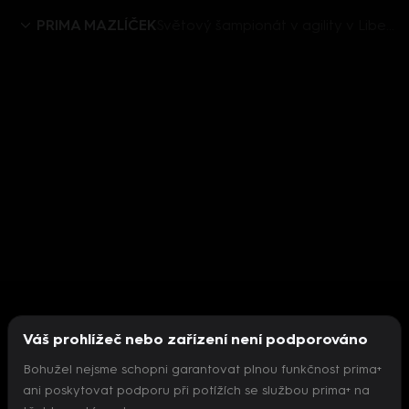
PRIMA MAZLÍČEK
Světový šampionát v agility v Liberci
Váš prohlížeč nebo zařízení není podporováno
Bohužel nejsme schopni garantovat plnou funkčnost prima+
ani poskytovat podporu při potížích se službou prima+ na
Nepodařilo se inicializovat přehrávač