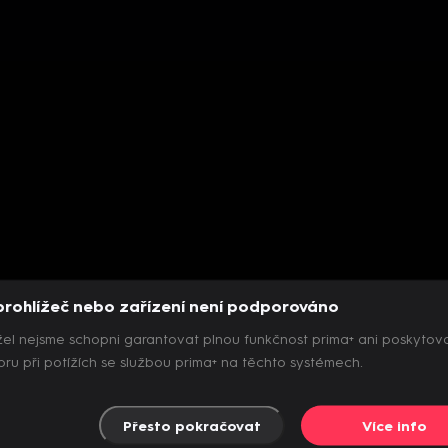
prohlížeč nebo zařízení není podporováno
el nejsme schopni garantovat plnou funkčnost prima+ ani poskytov
ru při potížích se službou prima+ na těchto systémech.
Přesto pokračovat
Více info