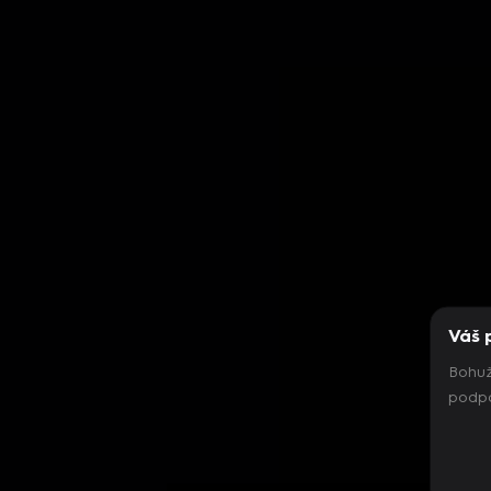
Váš 
Bohuž
podpo