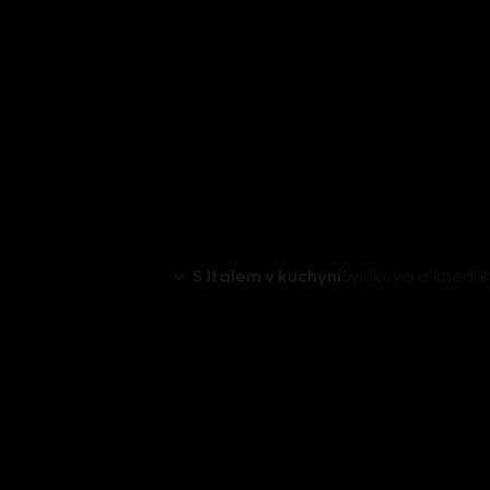
S Italem v kuchyni
Svíčková a knedlík