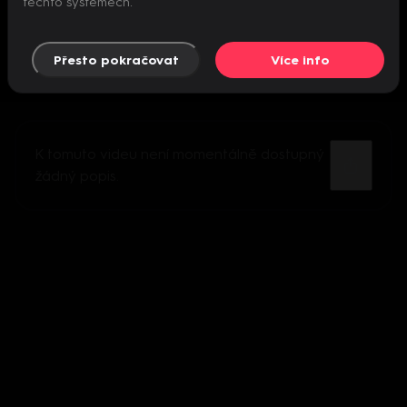
těchto systémech.
Přesto pokračovat
Více info
K tomuto videu není momentálně dostupný
žádný popis.