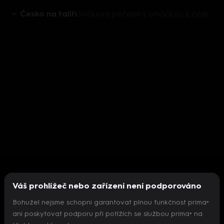
Česko na talíři
Svíčková pečeně s omáčkou z českých raků
Váš prohlížeč nebo zařízení není podporováno
Bohužel nejsme schopni garantovat plnou funkčnost prima+
ani poskytovat podporu při potížích se službou prima+ na
Nepodařilo se inicializovat přehrávač