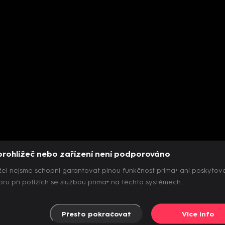
prohlížeč nebo zařízení není podporováno
el nejsme schopni garantovat plnou funkčnost prima+ ani poskytov
ru při potížích se službou prima+ na těchto systémech.
Přesto pokračovat
Více info