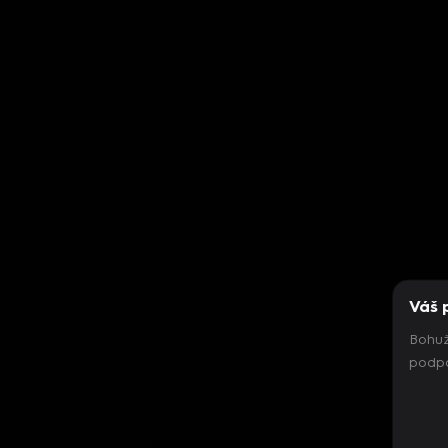
Váš 
Bohuž
podpo