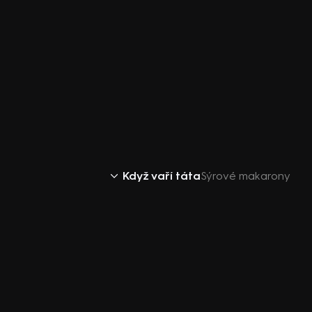
Když vaří táta
Sýrové makarony