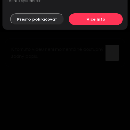
těchto systémech.
Přesto pokračovat
Více info
K tomuto videu není momentálně dostupný
žádný popis.