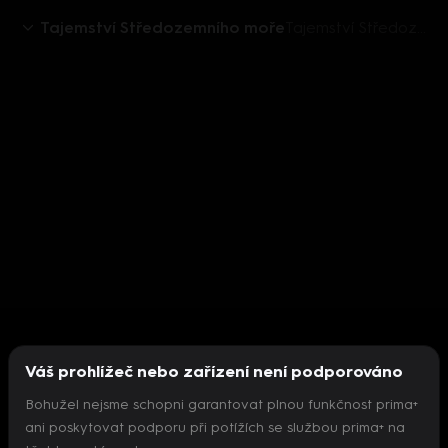
Tajemství Středozemního moře
Tajemství Středozemního moře (1) - upoutávka
Váš prohlížeč nebo zařízení není podporováno
Bohužel nejsme schopni garantovat plnou funkčnost prima+
ani poskytovat podporu při potížích se službou prima+ na
Nepodařilo se inicializovat přehrávač