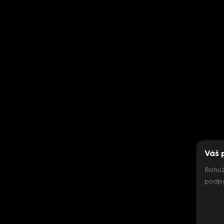
Váš 
Bohuž
podpo