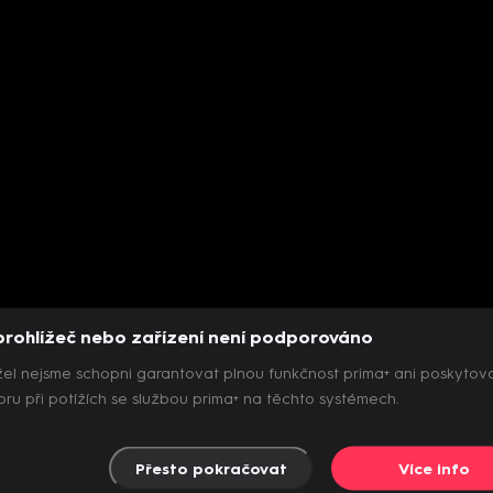
prohlížeč nebo zařízení není podporováno
el nejsme schopni garantovat plnou funkčnost prima+ ani poskytov
ru při potížích se službou prima+ na těchto systémech.
Přesto pokračovat
Více info