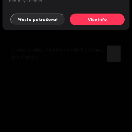
těchto systémech.
Přesto pokračovat
Více info
K tomuto videu není momentálně dostupný
žádný popis.