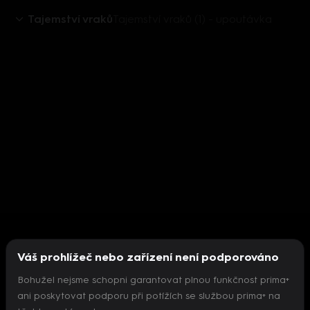
Tajemství vraků
Tajemství vraků (1) - upoutávka
Váš prohlížeč nebo zařízení není podporováno
Bohužel nejsme schopni garantovat plnou funkčnost prima+
ani poskytovat podporu při potížích se službou prima+ na
Nepodařilo se inicializovat přehrávač