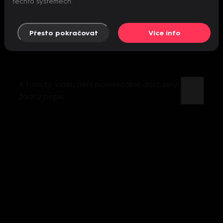
těchto systémech.
Přesto pokračovat
Více info
K tomuto videu není momentálně dostupný
žádný popis.