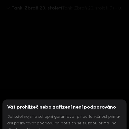
Tank: Zbraň 20. století
Tank: Zbraň 20. století (1) - upoutávka
Váš prohlížeč nebo zařízení není podporováno
Bohužel nejsme schopni garantovat plnou funkčnost prima+
ani poskytovat podporu při potížích se službou prima+ na
Nepodařilo se inicializovat přehrávač