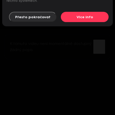
těchto systémech.
Přesto pokračovat
Více info
K tomuto videu není momentálně dostupný
žádný popis.