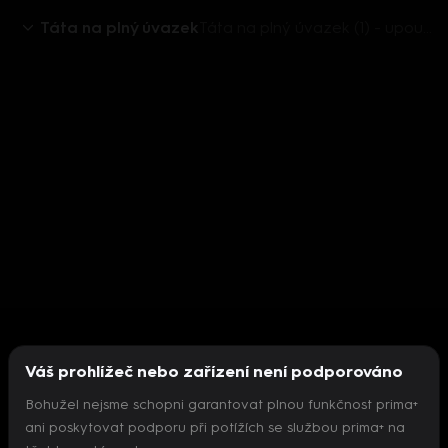
Táta na plný úvazek
Táta na plný úvazek (1) - upoutávka
Váš prohlížeč nebo zařízení není podporováno
Bohužel nejsme schopni garantovat plnou funkčnost prima+
ani poskytovat podporu při potížích se službou prima+ na
Nepodařilo se inicializovat přehrávač