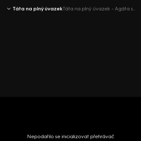
Táta na plný úvazek
Táta na plný úvazek - Agáta se ztratila
Nepodařilo se inicializovat přehrávač