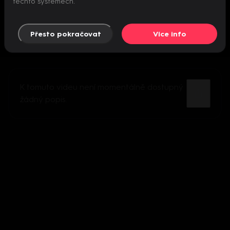
těchto systémech.
Přesto pokračovat
Více info
K tomuto videu není momentálně dostupný
žádný popis.