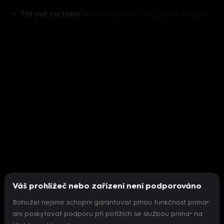
Tátové na tahu
Tátové na tahu (11): Žádost o hypotéku
Váš prohlížeč nebo zařízení není podporováno
Bohužel nejsme schopni garantovat plnou funkčnost prima+
ani poskytovat podporu při potížích se službou prima+ na
Nepodařilo se inicializovat přehrávač