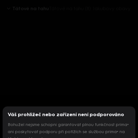
Tátové na tahu
Tátové na tahu (8): Jakubovy obavy
Váš prohlížeč nebo zařízení není podporováno
Bohužel nejsme schopni garantovat plnou funkčnost prima+
ani poskytovat podporu při potížích se službou prima+ na
Nepodařilo se inicializovat přehrávač