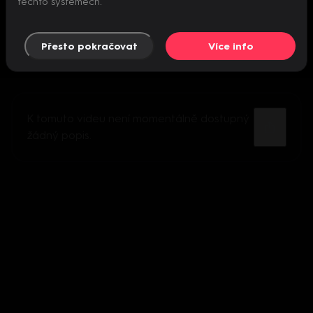
těchto systémech.
Přesto pokračovat
Více info
K tomuto videu není momentálně dostupný
žádný popis.