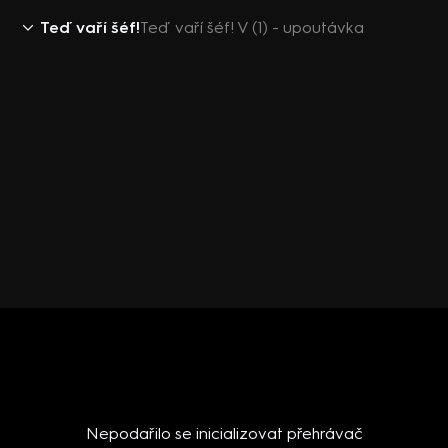
Teď vaří šéf!
Teď vaří šéf! V (1) - upoutávka
Nepodařilo se inicializovat přehrávač