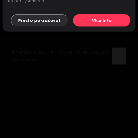
těchto systémech.
Přesto pokračovat
Více info
K tomuto videu není momentálně dostupný
žádný popis.