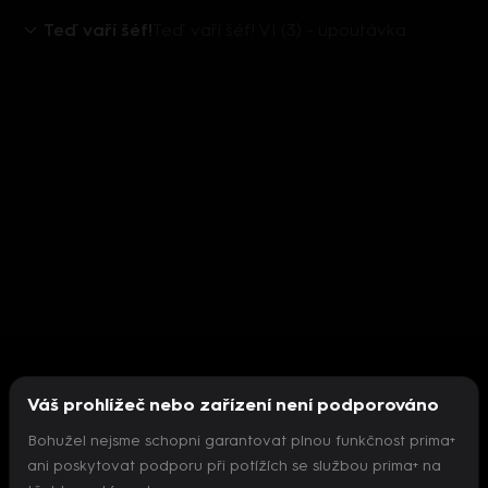
Teď vaří šéf!
Teď vaří šéf! VI (3) - upoutávka
Váš prohlížeč nebo zařízení není podporováno
Bohužel nejsme schopni garantovat plnou funkčnost prima+
ani poskytovat podporu při potížích se službou prima+ na
Nepodařilo se inicializovat přehrávač