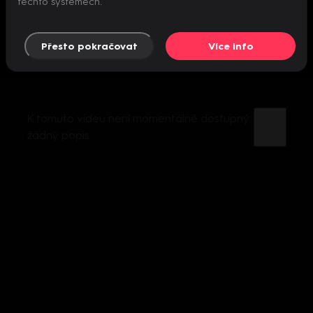
těchto systémech.
Přesto pokračovat
Více info
K tomuto videu není momentálně dostupný
žádný popis.