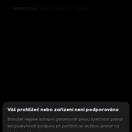
Temný kraj
TEMNÝ KRAJ (1) - teaser 6
Váš prohlížeč nebo zařízení není podporováno
Bohužel nejsme schopni garantovat plnou funkčnost prima+
ani poskytovat podporu při potížích se službou prima+ na
Nepodařilo se inicializovat přehrávač