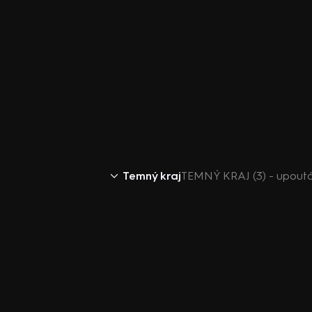
Temný kraj
TEMNÝ KRAJ (3) - upout