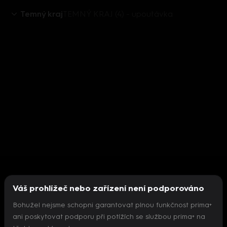
Temný kraj
TEMNÝ KRAJ (4) - upoutávka
Váš prohlížeč nebo zařízení není podporováno
Bohužel nejsme schopni garantovat plnou funkčnost prima+
ani poskytovat podporu při potížích se službou prima+ na
Nepodařilo se inicializovat přehrávač