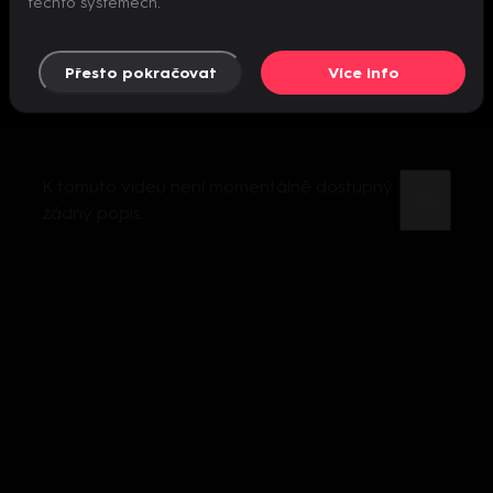
těchto systémech.
Přesto pokračovat
Více info
K tomuto videu není momentálně dostupný
žádný popis.