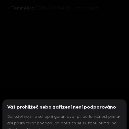
Temný kraj
TEMNÝ KRAJ (8) - upoutávka
Váš prohlížeč nebo zařízení není podporováno
Bohužel nejsme schopni garantovat plnou funkčnost prima+
ani poskytovat podporu při potížích se službou prima+ na
Nepodařilo se inicializovat přehrávač