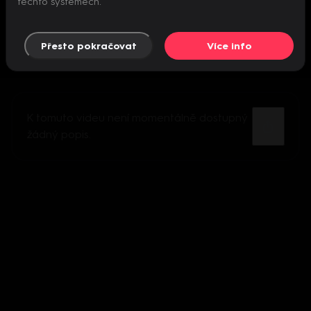
těchto systémech.
Přesto pokračovat
Více info
K tomuto videu není momentálně dostupný
žádný popis.