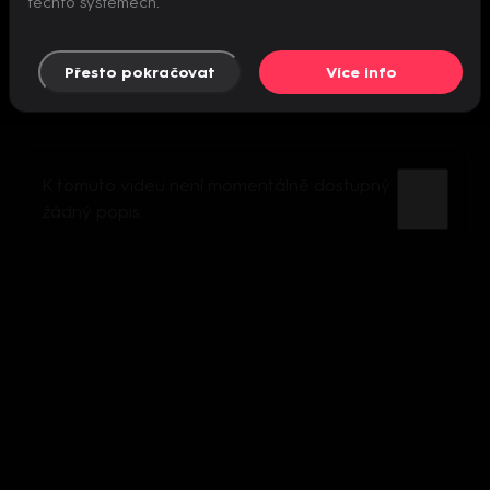
těchto systémech.
Přesto pokračovat
Více info
K tomuto videu není momentálně dostupný
žádný popis.