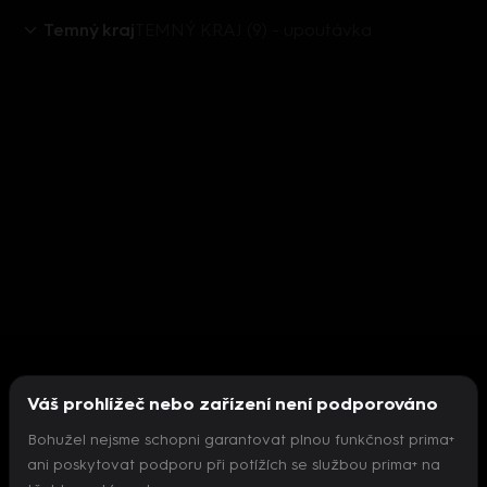
Temný kraj
TEMNÝ KRAJ (9) - upoutávka
Váš prohlížeč nebo zařízení není podporováno
Bohužel nejsme schopni garantovat plnou funkčnost prima+
ani poskytovat podporu při potížích se službou prima+ na
Nepodařilo se inicializovat přehrávač