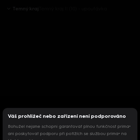
Temný kraj
Temný kraj II (10) - upoutávka
Váš prohlížeč nebo zařízení není podporováno
Bohužel nejsme schopni garantovat plnou funkčnost prima+
ani poskytovat podporu při potížích se službou prima+ na
Nepodařilo se inicializovat přehrávač