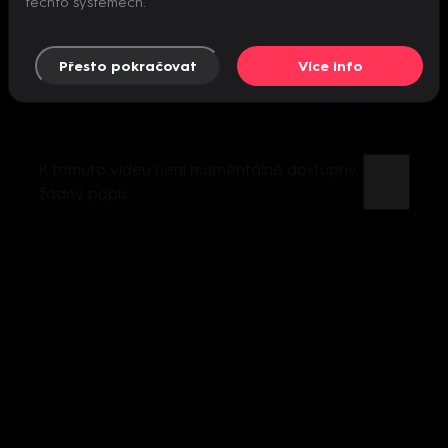
těchto systémech.
Přesto pokračovat
Více info
K tomuto videu není momentálně dostupný
žádný popis.