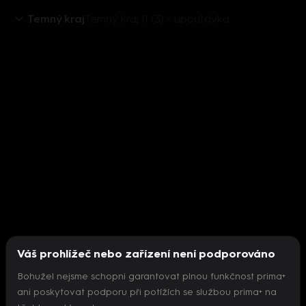
Temný kraj
Temný kraj II (3) - upoutávka
Váš prohlížeč nebo zařízení není podporováno
Bohužel nejsme schopni garantovat plnou funkčnost prima+
ani poskytovat podporu při potížích se službou prima+ na
Nepodařilo se inicializovat přehrávač