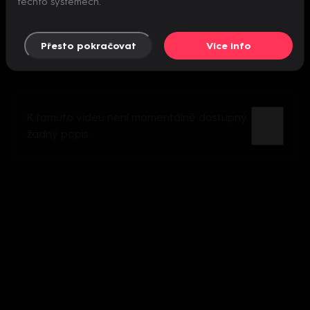
těchto systémech.
Přesto pokračovat
Více info
K tomuto videu není momentálně dostupný
žádný popis.