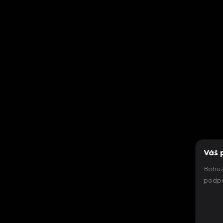
Váš 
Bohuž
podpo