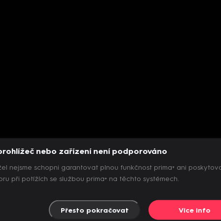
prohlížeč nebo zařízení není podporováno
el nejsme schopni garantovat plnou funkčnost prima+ ani poskytov
ru při potížích se službou prima+ na těchto systémech.
Přesto pokračovat
Více info