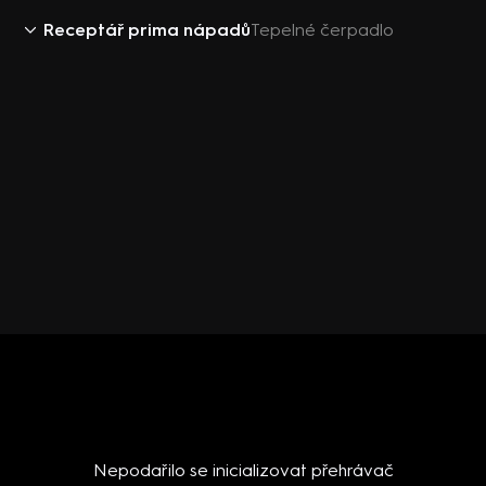
Receptář prima nápadů
Tepelné čerpadlo
Nepodařilo se inicializovat přehrávač