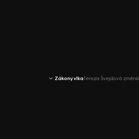
Zákony vlka
Tereza Švejdová změnila