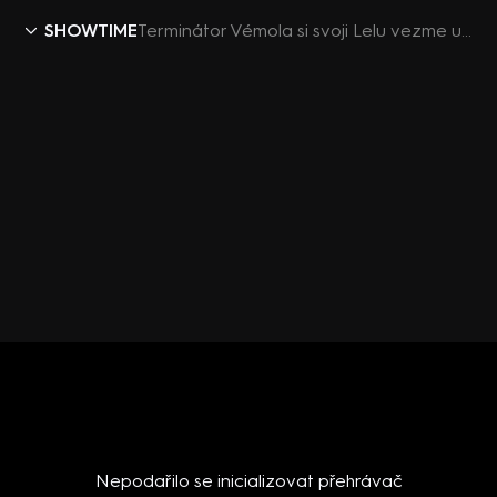
SHOWTIME
Terminátor Vémola si svoji Lelu vezme už osmadvacátého července (zdroj: CNN Prima NEWS)
Nepodařilo se inicializovat přehrávač