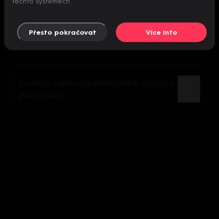
těchto systémech.
Přesto pokračovat
Více info
K tomuto videu není momentálně dostupný
žádný popis.