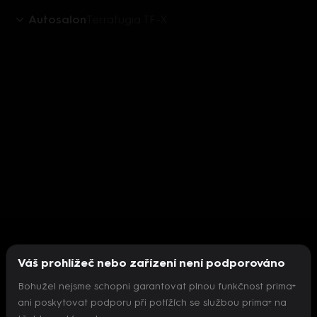
Autosalon
Terrafugia TF-X
Váš prohlížeč nebo zařízení není podporováno
Bohužel nejsme schopni garantovat plnou funkčnost prima+
ani poskytovat podporu při potížích se službou prima+ na
Nepodařilo se inicializovat přehrávač