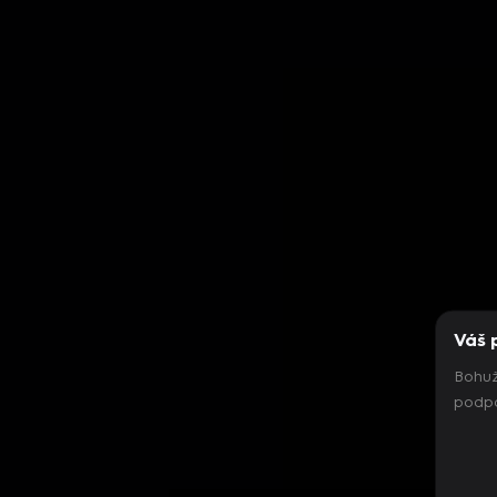
Váš 
Bohuž
podpo