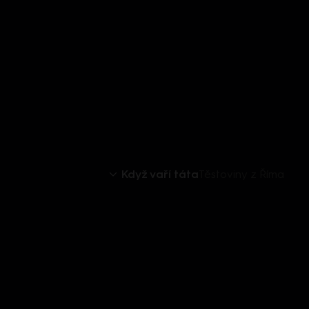
Když vaří táta
Těstoviny z Říma