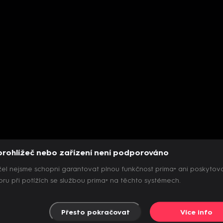
prohlížeč nebo zařízení není podporováno
el nejsme schopni garantovat plnou funkčnost prima+ ani poskytov
ru při potížích se službou prima+ na těchto systémech.
Přesto pokračovat
Více info